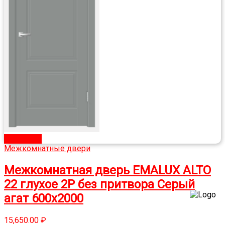
В корзину
Межкомнатные двери
Межкомнатная дверь EMALUX ALTO
22 глухое 2P без притвора Серый
агат 600х2000
15,650.00
₽