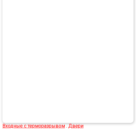
Входные с терморазрывом
.
Двери