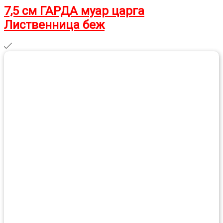
7,5 см ГАРДА муар царга
Лиственница беж