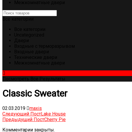
Межкомнатные двери
Все категории
Все категории
Uncategorized
Двери
Входные с терморазрывом
Входные двери
Технические двери
Межкомнатные двери
Посмотреть Все Результаты
Classic Sweater
02.03.2019
maxis
Следующий Пост
Lake House
Предыдущий Пост
Cherry Pie
Комментарии закрыты.