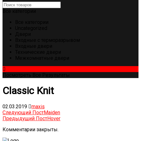
Все категории
Все категории
Uncategorized
Двери
Входные с терморазрывом
Входные двери
Технические двери
Межкомнатные двери
Посмотреть Все Результаты
Classic Knit
02.03.2019
maxis
Следующий Пост
Maiden
Предыдущий Пост
Hover
Комментарии закрыты.